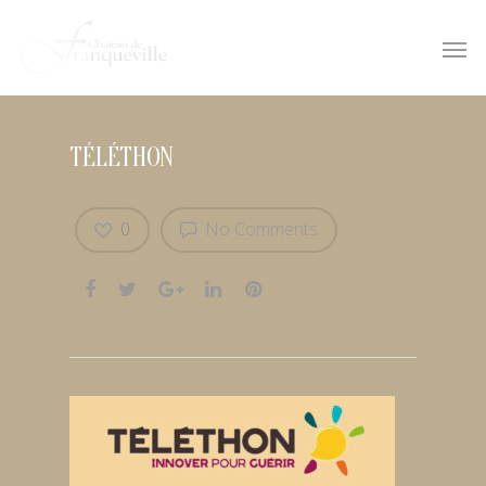
TÉLÉTHON
0
No Comments