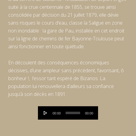
suite à la crue centennale de 1855, se trouve ainsi
consolidée par décision du 21 juillet 1879, elle dévie
sans risques le cours d’eau, classe la Saligue en zone
non inondable : la gare de Pau, installée en cet endroit
sur la ligne de chemins de fer Bayonne-Toulouse peut
ainsi fonctionner en toute quiétude.
En découlent des conséquences économiques
décisives, d’une ampleur sans précédent, favorisant, ô
bonheur !, l’essor tant espéré de Bizanos. La
population lui renouvellera d’ailleurs sa confiance
jusqu’à son décès en 1891.
Lecteur
00:00
00:00
audio