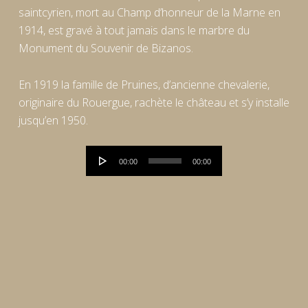
saintcyrien, mort au Champ d’honneur de la Marne en
1914, est gravé à tout jamais dans le marbre du
Monument du Souvenir de Bizanos.
En 1919 la famille de Pruines, d’ancienne chevalerie,
originaire du Rouergue, rachète le château et s’y installe
jusqu’en 1950.
Lecteur
00:00
00:00
audio