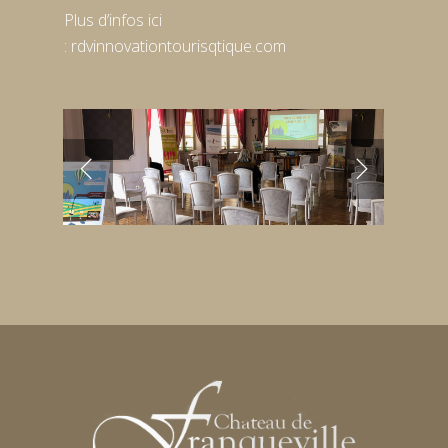
Plus d’infos ici
:
rdvinnovationtourisqtique.com